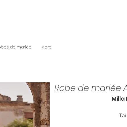
robes de mariée
More
Robe de mariée A
Milla
Tai