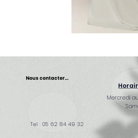
Nous contacter...
Horai
Mercredi au
Same
Tel : 05 62 84 49 32