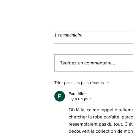
1 commentaire
Rédigez un commentaire...
Présentation de la collection
Trier par :
Les plus récents
2022 d'Atelier Plumetis, votre
showroom de robes de mariée à
Paul Allen
Toulouse
il y a un jour
Oh là là, ça me rappelle telle
chercher la robe parfaite, par
ressemblaient pas du tout. C'é
découvert la collection de mon