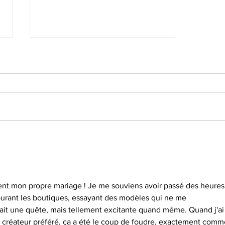
Prenez rendez-vous dans notre
nouveau showroom de robes de
mariée
ment mon propre mariage ! Je me souviens avoir passé des heures
courant les boutiques, essayant des modèles qui ne me 
tait une quête, mais tellement excitante quand même. Quand j'ai
 créateur préféré, ça a été le coup de foudre, exactement comm