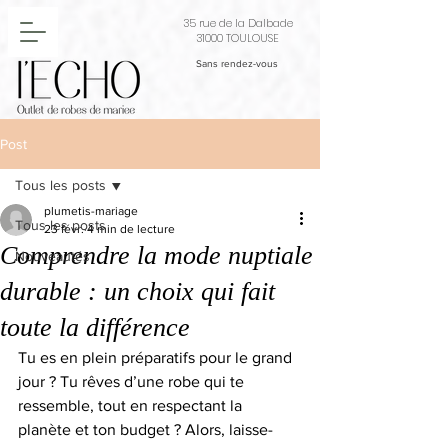
35 rue de la Dalbade
31000 TOULOUSE
Sans rendez-vous
Post
Tous les posts
plumetis-mariage
Tous les posts
23 févr.
4 min de lecture
Comprendre la mode nuptiale
Nouveautés
durable : un choix qui fait
toute la différence
Tu es en plein préparatifs pour le grand 
jour ? Tu rêves d’une robe qui te 
ressemble, tout en respectant la 
planète et ton budget ? Alors, laisse-