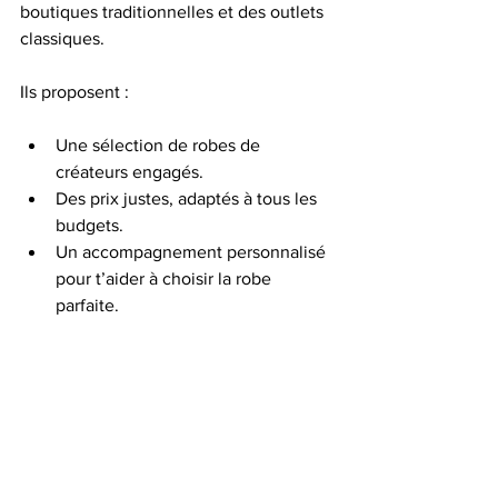
boutiques traditionnelles et des outlets 
classiques. 
Ils proposent :
Une sélection de robes de 
créateurs engagés.
Des prix justes, adaptés à tous les 
budgets.
Un accompagnement personnalisé 
pour t’aider à choisir la robe 
parfaite.
Des options de location, d’achat et 
même de personnalisation.
Leur approche chaleureuse et complice 
te mettra à l’aise dès le premier rendez-
vous. Tu pourras ainsi vivre une 
expérience unique, loin du stress 